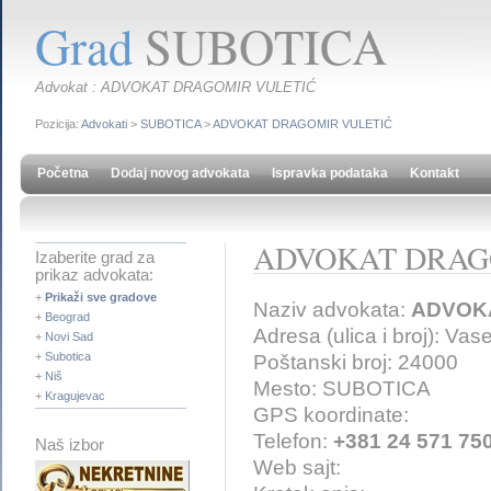
Grad
SUBOTICA
Advokat : ADVOKAT DRAGOMIR VULETIĆ
Pozicija:
Advokati
>
SUBOTICA
>
ADVOKAT DRAGOMIR VULETIĆ
Početna
Dodaj novog advokata
Ispravka podataka
Kontakt
ADVOKAT DRAG
Izaberite grad za
prikaz advokata:
+
Prikaži sve gradove
Naziv advokata:
ADVOK
+
Beograd
Adresa (ulica i broj): Vas
+
Novi Sad
+
Subotica
Poštanski broj: 24000
+
Niš
Mesto: SUBOTICA
+
Kragujevac
GPS koordinate:
Telefon:
+381 24 571 75
Naš izbor
Web sajt: