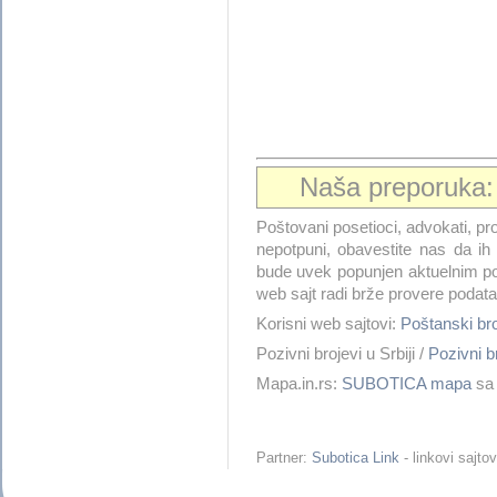
Naša preporuka
Poštovani posetioci, advokati, pro
nepotpuni, obavestite nas da i
bude uvek popunjen aktuelnim po
web sajt radi brže provere podata
Korisni web sajtovi:
Poštanski b
Pozivni brojevi u Srbiji /
Pozivni 
Mapa.in.rs:
SUBOTICA mapa
sa 
Partner:
Subotica Link
- linkovi sajt