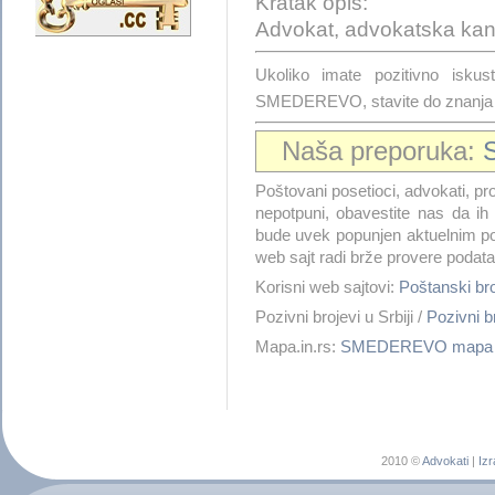
Kratak opis:
Advokat, advokatska kanc
Ukoliko imate pozitivno is
SMEDEREVO, stavite do znanja i
Naša preporuka:
Poštovani posetioci, advokati, pro
nepotpuni, obavestite nas da i
bude uvek popunjen aktuelnim po
web sajt radi brže provere podata
Korisni web sajtovi:
Poštanski 
Pozivni brojevi u Srbiji /
Pozivni
Mapa.in.rs:
SMEDEREVO mapa
2010 ©
Advokati
|
Izr