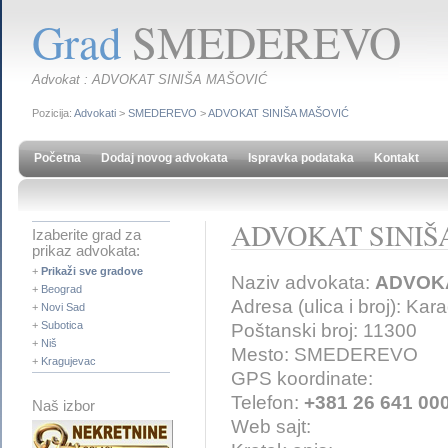
Grad
SMEDEREVO
Advokat : ADVOKAT SINIŠA MAŠOVIĆ
Pozicija:
Advokati
>
SMEDEREVO
>
ADVOKAT SINIŠA MAŠOVIĆ
Početna
Dodaj novog advokata
Ispravka podataka
Kontakt
ADVOKAT SINIŠ
Izaberite grad za
prikaz advokata:
+
Prikaži sve gradove
Naziv advokata:
ADVOKA
+
Beograd
Adresa (ulica i broj): Ka
+
Novi Sad
+
Subotica
Poštanski broj: 11300
+
Niš
Mesto: SMEDEREVO
+
Kragujevac
GPS koordinate:
Telefon:
+381 26 641 00
Naš izbor
Web sajt: