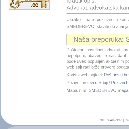
Kratak opis:
Advokat, advokatska kanc
Ukoliko imate pozitivno is
SMEDEREVO, stavite do znanja i
Naša preporuka:
Poštovani posetioci, advokati, pro
nepotpuni, obavestite nas da i
bude uvek popunjen aktuelnim po
web sajt radi brže provere podata
Korisni web sajtovi:
Poštanski 
Pozivni brojevi u Srbiji /
Pozivni
Mapa.in.rs:
SMEDEREVO mapa
2010 ©
Advokati
|
Izr