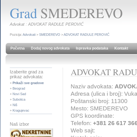
Grad
SMEDEREVO
Advokat : ADVOKAT RADULE PEROVIĆ
Pozicija:
Advokati
>
SMEDEREVO
>
ADVOKAT RADULE PEROVIĆ
Početna
Dodaj novog advokata
Ispravka podataka
Kontakt
ADVOKAT RADU
Izaberite grad za
prikaz advokata:
+
Prikaži sve gradove
Naziv advokata:
ADVOK
+
Beograd
Adresa (ulica i broj): Vu
+
Novi Sad
+
Subotica
Poštanski broj: 11300
+
Niš
Mesto: SMEDEREVO
+
Kragujevac
GPS koordinate:
Telefon:
+381 26 617 36
Naš izbor
Web sajt: