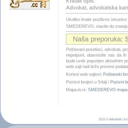
Kratak opis:
Advokat, advokatska kanc
Ukoliko imate pozitivno isku
SMEDEREVO, stavite do znanja i
Naša preporuka:
Poštovani posetioci, advokati, pro
nepotpuni, obavestite nas da i
bude uvek popunjen aktuelnim po
web sajt radi brže provere podata
Korisni web sajtovi:
Poštanski 
Pozivni brojevi u Srbiji /
Pozivni
Mapa.in.rs:
SMEDEREVO mapa
2010 ©
Advokati
|
Izr