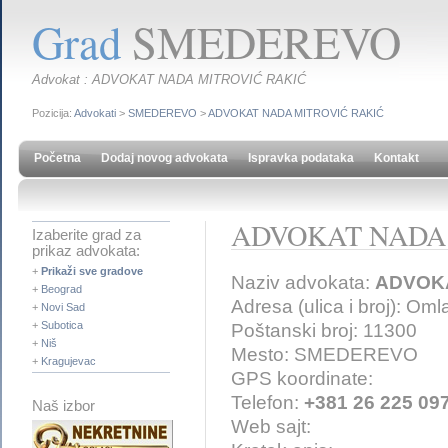
Grad
SMEDEREVO
Advokat : ADVOKAT NADA MITROVIĆ RAKIĆ
Pozicija:
Advokati
>
SMEDEREVO
>
ADVOKAT NADA MITROVIĆ RAKIĆ
Početna
Dodaj novog advokata
Ispravka podataka
Kontakt
ADVOKAT NADA 
Izaberite grad za
prikaz advokata:
+
Prikaži sve gradove
Naziv advokata:
ADVOKA
+
Beograd
Adresa (ulica i broj): Om
+
Novi Sad
+
Subotica
Poštanski broj: 11300
+
Niš
Mesto: SMEDEREVO
+
Kragujevac
GPS koordinate:
Telefon:
+381 26 225 09
Naš izbor
Web sajt: