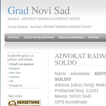
Grad
Novi Sad
Advokat : ADVOKAT RADMILA LATINOVIĆ SOLDO
Pozicija:
Advokati
>
Novi Sad
>
ADVOKAT RADMILA LATINOVIĆ SOLDO
Početna
Dodaj novog advokata
Ispravka podataka
Kontakt
ADVOKAT RADM
Izaberite grad za
prikaz advokata:
SOLDO
+
Prikaži sve gradove
+
Beograd
Naziv advokata:
ADV
+
Novi Sad
+
Subotica
SOLDO
+
Niš
Adresa (ulica i broj): M
+
Kragujevac
Poštanski broj: 21101
Mesto: NOVI SAD
Naš izbor
GPS koordinate: