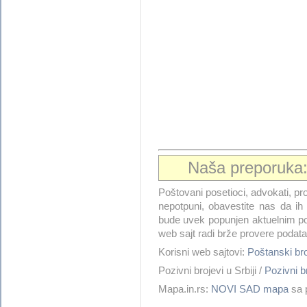
Naša preporuka
Poštovani posetioci, advokati, pro
nepotpuni, obavestite nas da i
bude uvek popunjen aktuelnim po
web sajt radi brže provere podata
Korisni web sajtovi:
Poštanski b
Pozivni brojevi u Srbiji /
Pozivni 
Mapa.in.rs:
NOVI SAD mapa
sa p