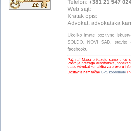
Telefon:
+381 21 547 02
Web sajt:
Kratak opis:
Advokat, advokatska kanc
Ukoliko imate pozitivno isk
SOLDO, NOVI SAD, stavite d
facebooku:
Pažnja!! Mapa prikazuje samo ulicu 
Pošto je pretraga automatska, ponekad
da se Advokat kontaktira za proveru infor
Dostavite nam tačne
GPS koordinate
i p