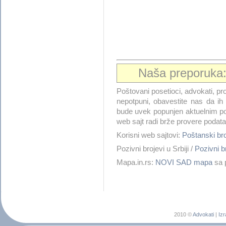
Naša preporuka
Poštovani posetioci, advokati, pro
nepotpuni, obavestite nas da i
bude uvek popunjen aktuelnim po
web sajt radi brže provere podata
Korisni web sajtovi:
Poštanski b
Pozivni brojevi u Srbiji /
Pozivni 
Mapa.in.rs:
NOVI SAD mapa
sa p
2010 ©
Advokati
|
Izr