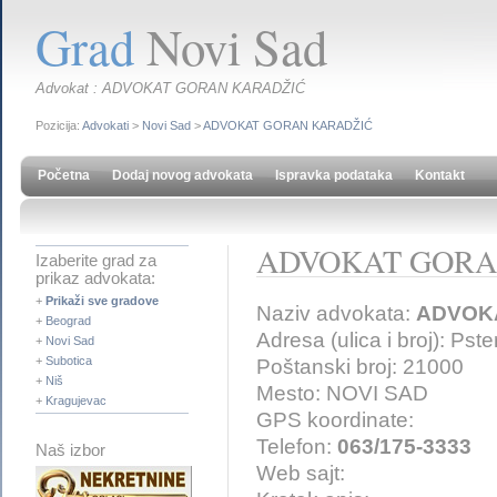
Grad
Novi Sad
Advokat : ADVOKAT GORAN KARADŽIĆ
Pozicija:
Advokati
>
Novi Sad
>
ADVOKAT GORAN KARADŽIĆ
Početna
Dodaj novog advokata
Ispravka podataka
Kontakt
ADVOKAT GORA
Izaberite grad za
prikaz advokata:
+
Prikaži sve gradove
Naziv advokata:
ADVOK
+
Beograd
Adresa (ulica i broj): Pst
+
Novi Sad
+
Subotica
Poštanski broj: 21000
+
Niš
Mesto: NOVI SAD
+
Kragujevac
GPS koordinate:
Telefon:
063/175-3333
Naš izbor
Web sajt: