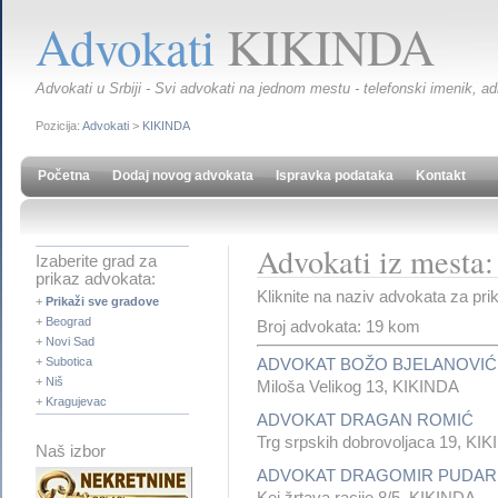
Advokati
KIKINDA
Advokati u Srbiji - Svi advokati na jednom mestu - telefonski imenik, ad
Pozicija:
Advokati
>
KIKINDA
Početna
Dodaj novog advokata
Ispravka podataka
Kontakt
Advokati iz mest
Izaberite grad za
prikaz advokata:
Kliknite na naziv advokata za pri
+
Prikaži sve gradove
+
Beograd
Broj advokata: 19 kom
+
Novi Sad
+
Subotica
ADVOKAT BOŽO BJELANOVIĆ
+
Niš
Miloša Velikog 13, KIKINDA
+
Kragujevac
ADVOKAT DRAGAN ROMIĆ
Trg srpskih dobrovoljaca 19, KI
Naš izbor
ADVOKAT DRAGOMIR PUDAR
Kej žrtava racije 8/5, KIKINDA