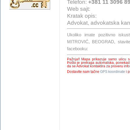
Telefon:
+381 11 3096 8
Web sajt:
Kratak opis:
Advokat, advokatska kanc
Ukoliko imate pozitivno i
MITROVIĆ, BEOGRAD, stavite 
facebooku:
Pažnja!! Mapa prikazuje samo ulicu 
Pošto je pretraga automatska, ponekad
da se Advokat kontaktira za proveru infor
Dostavite nam tačne
GPS koordinate
i p