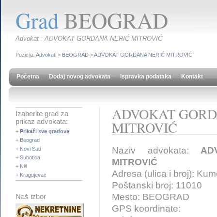
Grad
BEOGRAD
Advokat : ADVOKAT GORDANA NERIĆ MITROVIĆ
Pozicija:
Advokati
>
BEOGRAD
>
ADVOKAT GORDANA NERIĆ MITROVIĆ
Početna
Dodaj novog advokata
Ispravka podataka
Kontakt
ADVOKAT GORD
Izaberite grad za
prikaz advokata:
MITROVIĆ
+
Prikaži sve gradove
+
Beograd
Naziv advokata:
AD
+
Novi Sad
+
Subotica
MITROVIĆ
+
Niš
Adresa (ulica i broj): K
+
Kragujevac
Poštanski broj: 11010
Mesto: BEOGRAD
Naš izbor
GPS koordinate: