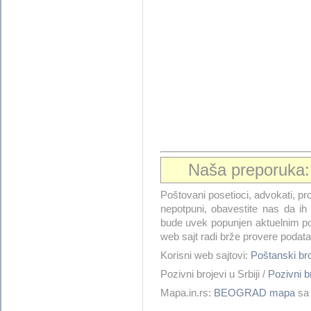
Naša preporuka
Poštovani posetioci, advokati, pro
nepotpuni, obavestite nas da i
bude uvek popunjen aktuelnim po
web sajt radi brže provere podata
Korisni web sajtovi:
Poštanski b
Pozivni brojevi u Srbiji /
Pozivni
Mapa.in.rs:
BEOGRAD mapa
sa 